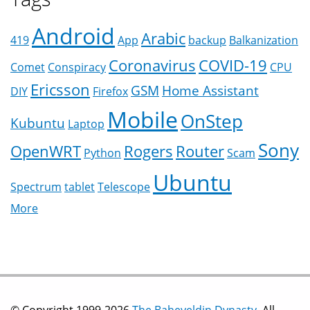
Android
Arabic
419
App
backup
Balkanization
Coronavirus
COVID-19
Comet
Conspiracy
CPU
Ericsson
GSM
Home Assistant
DIY
Firefox
Mobile
OnStep
Kubuntu
Laptop
Sony
OpenWRT
Rogers
Router
Python
Scam
Ubuntu
Spectrum
tablet
Telescope
More