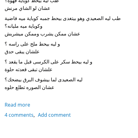
طب ليه بيحط كوباية قهوه؟
عشان لو الشاي مرنش
طب ليه الصعيدي وهو بيتغدى بيحط جمبه كوباية ميه فاضية
وكوباية ميه مليانه؟
عشان ممكن يشرب وممكن ميشربش
و ليه بيحط ملح على راسه ؟
علشان يبقى حدق
و ليه بيحط سكر على الكرسى قبل ما يقعد ؟
علشان تبقى قعدته حلوة
ليه الصعيدى لما بيشوف البرق بيضحك؟
عشان الصوره تطلع حلوه
Read more
about
A
4 comments
Add comment
collection
of
upper