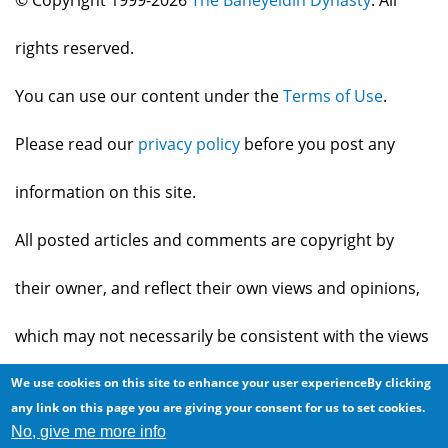
© Copyright 1999-2026
The Baheyeldin Dynasty
. All
rights reserved.
You can use our content under the
Terms of Use
.
Please read our
privacy policy
before you post any
information on this site.
All posted articles and comments are copyright by
their owner, and reflect their own views and opinions,
which may not necessarily be consistent with the views
and opinions of the owners of
The Baheyeldin Dynasty
.
We use cookies on this site to enhance your user experienceBy clicking
any link on this page you are giving your consent for us to set cookies.
No, give me more info