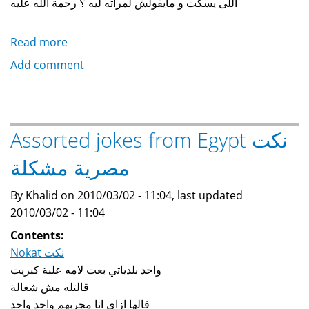
اللى يسكت و مايقولش لمراته ليه ؟ رحمة الله عليه
Read more
about
Proverbs
Add comment
and
words
of
wisdom,
Assorted jokes from Egypt نكت
humorously...
مصرية مشكلة
By Khalid on 2010/03/02 - 11:04, last updated
2010/03/02 - 11:04
Contents:
Nokat نكت
واحد بلدياتي بعت لامه علبة كبريت
قالتله مش شغالة
قالها ازاي انا مجربهم واحد واحد