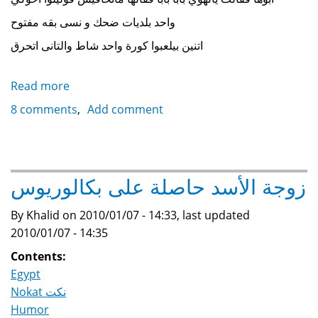
واحد بلديات ضحك و نسى بقه مفتوح
اتنين بيلعبوا كورة واحد شاط والتانى اتحرق
Read more
about
A
8 comments
Add comment
collection
of
Egyptian
jokes
زوجة الأسد حاصلة على بكالوريوس
(nokat)
مجموعة
By Khalid on 2010/01/07 - 14:33, last updated
نكت
2010/01/07 - 14:35
مصرية
Contents:
Egypt
Nokat نكت
Humor