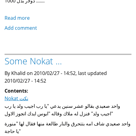
1000 دولار بدل .......
Read more
about
Assorted
Add comment
jokes
from
Egypt
نكت
Some Nokat ...
مصرية
مشكلة
By Khalid on 2010/02/27 - 14:52, last updated
2010/02/27 - 14:52
Contents:
Nokat نكت
واحد صعيدي بقالو عشر سنين يدعي "يا رب اجيب ولد يا رب
اجيب ولد" فنزل له ملاك وقاله "ابوس ايدك اتجوز الاول"
واحد صعيدي شاف امه بتتحرق والنار طالعة منها فقال لها "منورة
يا حاجة"