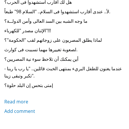
هل لك أقارب استشهدوا فى الحرب؟
لأ.. عندى أقارب استشهدوا فى السلام.. "السلام 98" طبعاً.
ما وجه الشبه بين السد العالى وأمن الدولــة؟
الإثنان مصدر "للكهرباء"!!!
لماذا يطلق المصريون على زوجاتهم لقب "الحكومة"؟
لصعوبة تغييرها مهما تسببت فى كوارث.
أين يمكنك أن تلاحظ سوء نية المصريين؟
عندما يغنون للطفل البريء بمنتهى الخبث قائلين.. "يا رب يا ربنا -
تكبر وتبقى زينا".
إمتى بتحس إن البلد حلوة؟
Read more
about
A
Add comment
very
Egyptian