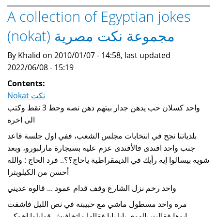
Egyptian
A collection of Egyptian jokes
jokes
(nokat) مجموعة نكت مصرية
nokat
مجموعة
By Khalid on 2010/01/07 - 14:58, last updated
نكت
2022/06/08 - 15:19
عن
الصعايدة
Contents:
Nokat نكت
واحد كسلان حب يدهن جدار بيتهم دهن نصه وحط 3 نقط وكتب
الى اخره
بلدياتنا نجح في انتخابات مجلس الشعب، ففي اول جلسة قاعد
جنب واحد افندى فالأفندى عزم عليه بسيجارة مارلبورو، وبعد
شويه بيسالوا إيه رأيك في الديمقراطية ياحاج؟؟.. فرد الحاج : والله
أحسن من الكيلوبترا
واحد رخم نزل الشارع وقف قدام عمود ... قالوه عديني
مره واحد مسطول ماشي مع حبيبته في نص الليل فاشفت
ابوها فقالت يالهوي بابا بابا فقالها ماتخافيش قوليلوا اخوكي