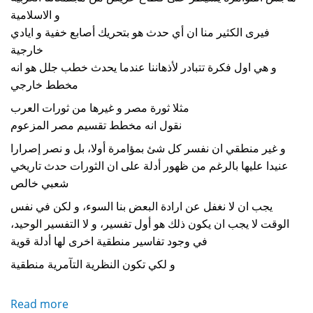
و الاسلامية
فيرى الكثير منا ان أي حدث هو بتحريك أصابع خفية و ايادي
خارجية
و هي اول فكرة تتبادر لأذهاننا عندما يحدث خطب جلل هو انه
مخطط خارجي
مثلا ثورة مصر و غيرها من ثورات العرب
نقول انه مخطط تقسيم مصر المزعوم
و غير منطقي ان نفسر كل شئ بمؤامرة أولا، بل و نصر إصرارا
عنيدا عليها بالرغم من ظهور أدلة على ان الثورات حدث تاريخي
شعبي خالص
يجب ان لا نغفل عن ارادة البعض بنا السوء، و لكن في نفس
الوقت لا يجب ان يكون ذلك هو أول تفسير، و لا التفسير الوحيد،
في وجود تفاسير منطقية اخرى لها أدلة قوية
و لكي تكون النظرية التآمرية منطقية
Read more
about