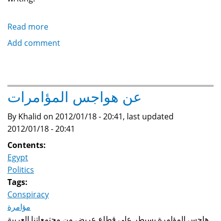
Read more
about
Evidence
Add comment
Against
Ivermectin
Efficacy
For
عن هواجس المؤامرات
COVID-
19
By Khalid on 2012/01/18 - 20:41, last updated
2012/01/18 - 20:41
Contents:
Egypt
Politics
Tags:
Conspiracy
مؤامرة
هاجس المؤامرة يسيطر على قطاع عريض من مجتمعاتنا العربية