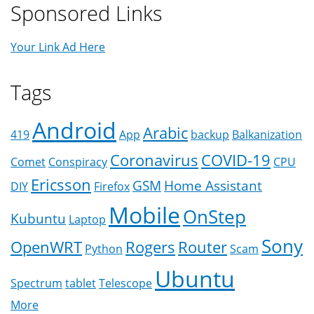
Sponsored Links
Your Link Ad Here
Tags
Android
Arabic
419
App
backup
Balkanization
Coronavirus
COVID-19
Comet
Conspiracy
CPU
Ericsson
GSM
Home Assistant
DIY
Firefox
Mobile
OnStep
Kubuntu
Laptop
Sony
OpenWRT
Rogers
Router
Python
Scam
Ubuntu
Spectrum
tablet
Telescope
More