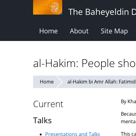
Skip
The Baheyeldin 
to
main
content
Home
About
Site Map
al-Hakim: People sho
Home
Current
By Kha
Becaus
Talks
mental
This c
Presentations and Talks