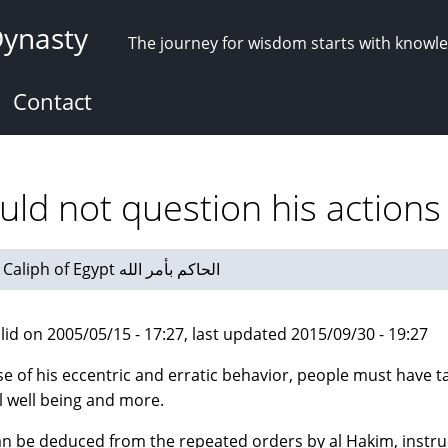
Dynasty
The journey for wisdom starts with knowl
Contact
uld not question his actions
al-Hakim bi Amr Allah: Fatimid Caliph of Egypt الحاكم بأمر الله
lid on 2005/05/15 - 17:27, last updated 2015/09/30 - 19:27
e of his eccentric and erratic behavior, people must have tal
 well being and more.
an be deduced from the repeated orders by al Hakim, instruc