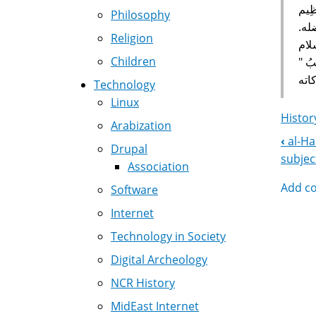
Philosophy
‏.‏
Religion
لام
Children
يبُ ‏"‏
اته
Technology
Linux
Histor
Arabization
‹
al-Hak
Boo
Drupal
subjec
Association
Nav
Add c
Software
Internet
Technology in Society
Digital Archeology
NCR History
MidEast Internet