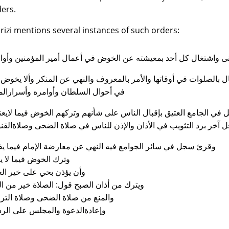
ders.
rizi mentions several instances of such orders:
ى واشتغال كل أحد بمعيشته عن الخوض في أعمال أمير المؤمنين وأوا
 بالصلوات في أوقاتها والأمر بالمعروف والنهي عن المنكر وألا يخوض 
في أحوال السلطان وأوامره وأسرارالملك
ي الجامع العتيق بإقبال الناس على شأنهم وتركهم الخوض فيما لايعن
آخر برد التثويب في الأذان والإذن للناس في صلاة الضحى وصلاةالقنوت
وقرئ سجل في سائر الجوامع فيه النهي عن معارضة الإمام فيما يف
وترك الخوض فيما لا ي
وأن يؤذن بحي على خير ال
ويترك من أذان الصبح قول‏:‏ الصلاة خير من ال
والمنع من صلاة الضحى وصلاة الترا
وإعادةالدعوة والمجلس على الرسم