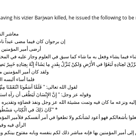
having his vizier Barjwan killed, he issued the following to be
معاشر ال
إن برجوان كان فيما مضى عبداً نا
أرضى أمير المؤمنين ح
ء فيما يشاء وفعل به ما شاء كما سبق في العلوم وجاز عليه في المختوم
 لعِبَادِهِ لَبَغَوْا في الأَرْضِ وَلكِنْ يُنَزِّلُ بِقَدرٍ مِا يَشَاءُ إِنَّهُ بِعِبَادِهِ خَبِيرٌ بَصِير
ولقد كان أمير المؤمنين م
فلما أساء ألبسه ال
لقول الله تعالى‏:‏ ‏"‏ فَلَمَّا آسَفُونَا انْتَقَمْنَا مِنْهُ
وقوله عز وجل‏:‏ ‏"‏ إِنَّ الإِنْسَانَ لَيَطْغَى أن رآه اس
يه ونزعه ما كان فيه وتمت مشيئة الله عز وجل ونفذ قضاؤه وتقديره فيه
‏"‏كَانَ ذَلِكَ في الْكِتَابِ مَسْطُوراً ‏"‏ *
لوا بأشغالكم فهو أعود لشأنكم ولا تطغوا في أمر أنفسكم فلأمير المؤم
الرأي فيه وفيك
 أمير المؤمنين بها فإنه مباشر ذلك لكم بنفسه وبابه مفتوح بينكم وبينه