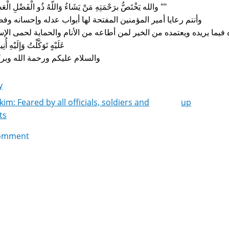
‏"‏ والله يَخْتَصُّ برَحْمَتِهِ مَنْ يَشَاءُ وَاللّهُ ذُو الْفَضْلِ الْعَظِيم"
وأنتم رعايا أمير المؤمنين المفتحة لها أبواب عدله وإحسانه وفضله
ه فيما يريده ويعتمده من الخير لمن أطاعه من الأنام والحماية لحمى الإس
عَلَيْهٍ تَوَكَّلْتُ وَإِلَيْهِ أُنِ
والسلام عليكم ورحمة الله وبرك
y
im: Feared by all officials, soldiers and
up
k
ts
igation
omment