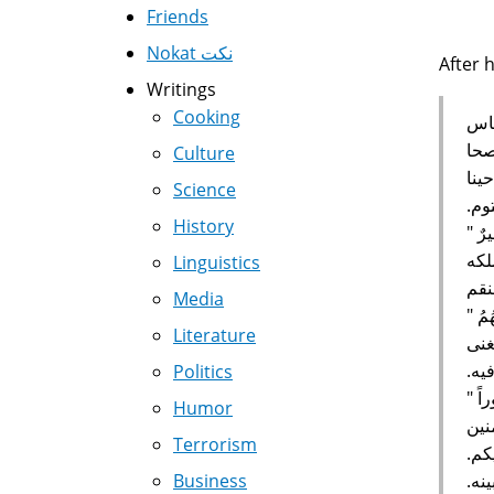
Friends
Nokat نكت
After 
Writings
Cooking
ناس
صحا
Culture
ينا
Science
‏.‏
History
ٌ ‏"‏
لكه
Linguistics
نقم
Media
مُ ‏"‏
Literature
تغنى
‏.‏
Politics
Humor
نين
Terrorism
م‏.‏
Business
‏.‏