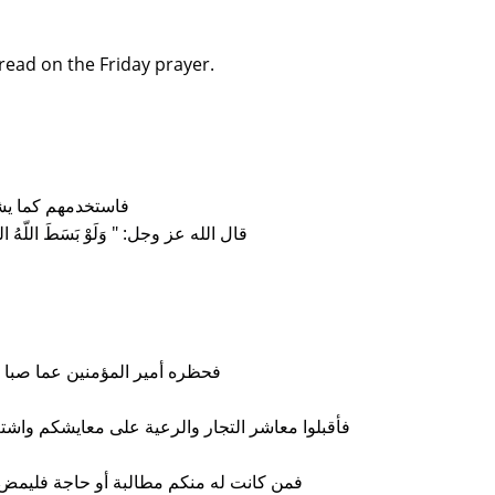
 read on the Friday prayer.
فاستخدمهم كما يشا
قال الله عز وجل‏:‏ ‏"‏ وَلَوْ بَسَطَ اللّهُ الرِّزْقَ
فحظره أمير المؤمنين عما صبا إل
فأقبلوا معاشر التجار والرعية على معايشكم واشتغ
فمن كانت له منكم مطالبة أو حاجة فليمض إلى