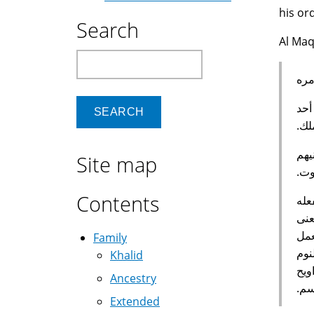
his or
Search
Al Maq
Search
مره
أحد
‏.‏
يهم
Site map
‏.‏
Contents
عله
عنى
عمل
Family
نوم
Khalid
ويح
Ancestry
‏.‏
Extended